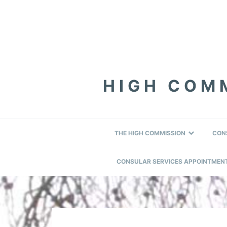
Skip
Skip
Skip
to
to
to
primary
content
footer
navigation
HIGH COMM
THE HIGH COMMISSION
CON
CONSULAR SERVICES APPOINTMEN