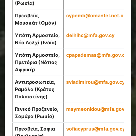
(Ρωσία)
Πρεσβεία,
cypemb
@
omantel
.
net
.
om
Μουσκάτ (Ομάν)
Υπάτη Αρμοστεία,
delhihc
@
mfa
.
gov
.
cy
Νέο Δελχί (Ινδία)
Υπάτη Αρμοστεία,
cpapademas@mfa.gov.cy
Πρετόρια (Νότιος
Αφρική)
Αντιπροσωπεία,
svladimirou
@
mfa
.
gov
.
cy
Ραμάλα (Κράτος
Παλαιστίνης)
Γενικό Προξενείο,
msymeonidou@mfa.gov.cy
Σαμάρα (Ρωσία)
Πρεσβεία, Σόφια
sofiacyprus
@
mfa
.
gov
.
cy