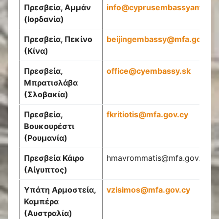
Πρεσβεία, Αμμάν
info
@
cyprusembassyamman
(Ιορδανία)
Πρεσβεία, Πεκίνο
beijingembassy
@
mfa
.
gov
.
cy
(Κίνα)
Πρεσβεία,
office
@
cyembassy
.
sk
Μπρατισλάβα
(Σλοβακία)
Πρεσβεία,
fkritiotis
@
mfa
.
gov
.
cy
Βουκουρέστι
(Ρουμανία)
Πρεσβεία
Κάιρο
hmavrommatis@mfa.gov.cy
(Αίγυπτος)
Υπάτη Αρμοστεία,
vzisimos@mfa.gov.cy
Καμπέρα
(Αυστραλία)