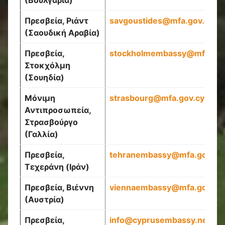
(Βουλγαρία)
Πρεσβεία, Ριάντ
savgoustides
@
mfa
.
gov
.
cy
(Σαουδική Αραβία)
Πρεσβεία,
stockholmembassy
@
mfa
.
go
Στοκχόλμη
(Σουηδία)
Μόνιμη
strasbourg
@
mfa
.
gov
.
cy
Αντιπροσωπεία,
Στρασβούργο
(Γαλλία)
Πρεσβεία,
tehranembassy
@
mfa
.
gov
.
cy
Τεχεράνη (Ιράν)
Πρεσβεία, Βιέννη
viennaembassy
@
mfa
.
gov
.
cy
(Αυστρία)
Πρεσβεία,
info
@
cyprusembassy
.
net