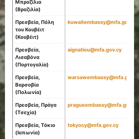
Μπραζίλια
(Βραζιλία)
Πρεσβεία, Πόλη
kuwaitembassy
@
mfa
.
gov
.
cy
του Κουβέιτ
(Κουβέιτ)
Πρεσβεία,
aignatiou
@
mfa
.
gov
.
cy
Λισαβόνα
(Πορτογαλία)
Πρεσβεία,
warsawembassy
@
mfa
.
gov
.
c
Βαρσοβία
(Πολωνία)
Πρεσβεία, Πράγα
pragueembassy
@
mfa
.
gov
.
cy
(Τσεχία)
Πρεσβεία, Τόκιο
tokyocy
@
mfa
.
gov
.
cy
(Ιαπωνία)