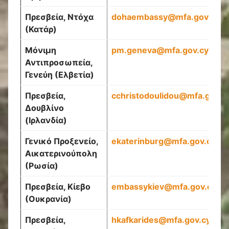
Πρεσβεία, Ντόχα
dohaembassy@mfa.gov.cy
(Κατάρ)
Μόνιμη
pm
.
geneva
@
mfa
.
gov
.
cy
Αντιπροσωπεία,
Γενεύη (Ελβετία)
Πρεσβεία,
cchristodoulidou
@
mfa
.
gov
.
c
Δουβλίνο
(Ιρλανδία)
Γενικό Προξενείο,
ekaterinburg
@
mfa
.
gov
.
cy
Αικατερινούπολη
(Ρωσία)
Πρεσβεία, Κίεβο
embassykiev
@
mfa
.
gov
.
cy
(Ουκρανία)
Πρεσβεία,
hkafkarides
@
mfa
.
gov
.
cy