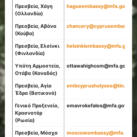
Πρεσβεία, Χάγη
hagueembassy
@
mfa
.
gov
.
cy
(Ολλανδία)
Πρεσβεία, Αβάνα
chancery
@
cyprusembassyc
(Κούβα)
Πρεσβεία, Ελσίνκι
helsinkiembassy
@
mfa
.
gov
.
c
(Φινλανδία)
Υπάτη Αρμοστεία,
ottawahighcom
@
mfa
.
gov
.
cy
Οτάβα (Καναδάς)
Πρεσβεία, Αγία
embcyprusholysee
@
tin
.
it
Έδρα (Βατικανό)
Γενικό Προξενείο,
emavrokefalos
@
mfa
.
gov
.
cy
Κρασνοτάρ
(Ρωσία)
Πρεσβεία, Μόσχα
moscowembassy
@
mfa
.
gov
.