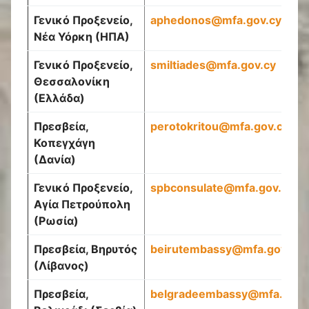
Γενικό Προξενείο,
aphedonos
@
mfa
.
gov
.
cy
Νέα Υόρκη (ΗΠΑ)
Γενικό Προξενείο,
smiltiades
@
mfa
.
gov
.
cy
Θεσσαλονίκη
(Ελλάδα)
Πρεσβεία,
perotokritou@mfa.gov.cy
Κοπεγχάγη
(Δανία)
Γενικό Προξενείο,
spbconsulate
@
mfa
.
gov
.
cy
Αγία Πετρούπολη
(Ρωσία)
Πρεσβεία, Βηρυτός
beirutembassy
@
mfa
.
gov
.
cy
(Λίβανος)
Πρεσβεία,
belgradeembassy
@
mfa
.
gov
.