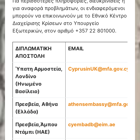
Για περισσότερες πληροφορίες, διευκρινίσεις ή
για αναφορά προβλημάτων, οι ενδιαφερόμενοι
μπορούν να επικοινωνούν με το Εθνικό Κέντρο
Διαχείρισης Κρίσεων στο Υπουργείο
Εξωτερικών, στον αριθμό +357 22 801000.
ΔΙΠΛΩΜΑΤΙΚΗ
EMAIL
ΑΠΟΣΤΟΛΗ
Ύπατη Αρμοστεία,
CyprusinUK
@
mfa
.
gov
.
cy
Λονδίνο
(Ηνωμένο
Βασίλειο)
Πρεσβεία
,
Αθήνα
athensembassy@mfa.gov.cy
(Ελλάδα)
Πρεσβεία
,
Άμπου
cyembadb
@
eim
.
ae
Ντάμπι (ΗΑΕ)