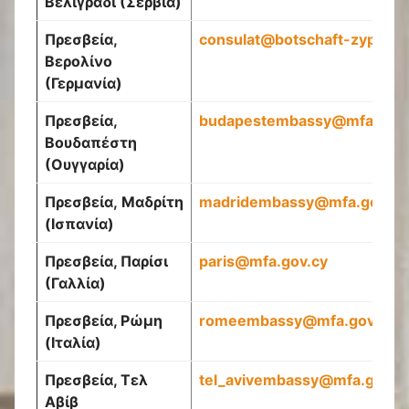
Βελιγράδι (Σερβία)
Πρεσβεία,
consulat@botschaft-zypern.
Βερολίνο
(Γερμανία)
Πρεσβεία,
budapestembassy@mfa.gov.
Βουδαπέστη
(Ουγγαρία)
Πρεσβεία
,
Μαδρίτη
madridembassy@mfa.gov.cy
(Ισπανία)
Πρεσβεία, Παρίσι
paris@mfa.gov.cy
(Γαλλία)
Πρεσβεία, Ρώμη
romeembassy
@
mfa
.
gov
.
cy
(Ιταλία)
Πρεσβεία, Τελ
tel
_
avivembassy
@
mfa
.
gov
.
c
Αβίβ