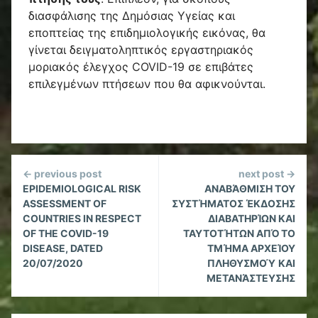
διασφάλισης της Δημόσιας Υγείας και
εποπτείας της επιδημιολογικής εικόνας, θα
γίνεται δειγματοληπτικός εργαστηριακός
μοριακός έλεγχος COVID-19 σε επιβάτες
επιλεγμένων πτήσεων που θα αφικνούνται.
Continue
← previous post
next post →
Reading
EPIDEMIOLOGICAL RISK
ΑΝΑΒΆΘΜΙΣΗ ΤΟΥ
ASSESSMENT OF
ΣΥΣΤΉΜΑΤΟΣ ΈΚΔΟΣΗΣ
COUNTRIES IN RESPECT
ΔΙΑΒΑΤΗΡΊΩΝ ΚΑΙ
OF THE COVID-19
ΤΑΥΤΟΤΉΤΩΝ ΑΠΌ ΤΟ
DISEASE, DATED
ΤΜΉΜΑ ΑΡΧΕΊΟΥ
20/07/2020
ΠΛΗΘΥΣΜΟΎ ΚΑΙ
ΜΕΤΑΝΆΣΤΕΥΣΗΣ