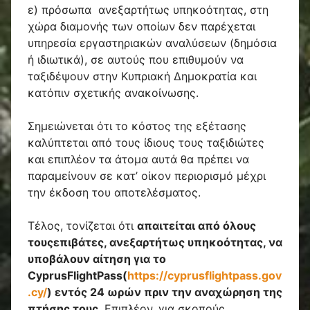
ε) πρόσωπα ανεξαρτήτως υπηκοότητας, στη
χώρα διαμονής των οποίων δεν παρέχεται
υπηρεσία εργαστηριακών αναλύσεων (δημόσια
ή ιδιωτικά), σε αυτούς που επιθυμούν να
ταξιδέψουν στην Κυπριακή Δημοκρατία και
κατόπιν σχετικής ανακοίνωσης.
Σημειώνεται ότι το κόστος της εξέτασης
καλύπτεται από τους ίδιους τους ταξιδιώτες
και επιπλέον τα άτομα αυτά θα πρέπει να
παραμείνουν σε κατ’ οίκον περιορισμό μέχρι
την έκδοση του αποτελέσματος.
Τέλος, τονίζεται ότι
απαιτείται από όλους
τους
επιβάτες, ανεξαρτήτως υπηκοότητας, να
υποβάλουν αίτηση για το
CyprusFlightPass
(
https
://
cyprusflightpass
.
gov
.
cy
/
) εντός 24 ωρών πριν την αναχώρηση της
πτήσης τους
. Επιπλέον, για σκοπούς