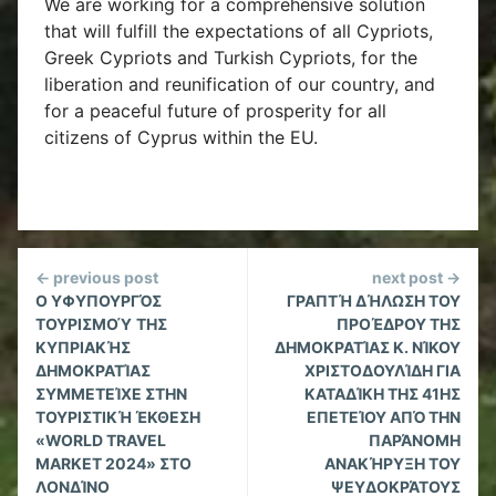
We are working for a comprehensive solution
that will fulfill the expectations of all Cypriots,
Greek Cypriots and Turkish Cypriots, for the
liberation and reunification of our country, and
for a peaceful future of prosperity for all
citizens of Cyprus within the EU.
Continue
← previous post
next post →
Reading
Ο ΥΦΥΠΟΥΡΓΌΣ
ΓΡΑΠΤΉ ΔΉΛΩΣΗ ΤΟΥ
ΤΟΥΡΙΣΜΟΎ ΤΗΣ
ΠΡΟΈΔΡΟΥ ΤΗΣ
ΚΥΠΡΙΑΚΉΣ
ΔΗΜΟΚΡΑΤΊΑΣ Κ. ΝΊΚΟΥ
ΔΗΜΟΚΡΑΤΊΑΣ
ΧΡΙΣΤΟΔΟΥΛΊΔΗ ΓΙΑ
ΣΥΜΜΕΤΕΊΧΕ ΣΤΗΝ
ΚΑΤΑΔΊΚΗ ΤΗΣ 41ΗΣ
ΤΟΥΡΙΣΤΙΚΉ ΈΚΘΕΣΗ
ΕΠΕΤΕΊΟΥ ΑΠΌ ΤΗΝ
«WORLD TRAVEL
ΠΑΡΆΝΟΜΗ
MARKET 2024» ΣΤΟ
ΑΝΑΚΉΡΥΞΗ ΤΟΥ
ΛΟΝΔΊΝΟ
ΨΕΥΔΟΚΡΆΤΟΥΣ