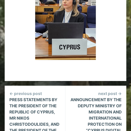
Continue
← previous post
next post →
Reading
PRESS STATEMENTS BY
ANNOUNCEMENT BY THE
THE PRESIDENT OF THE
DEPUTY MINISTRY OF
REPUBLIC OF CYPRUS,
MIGRATION AND
MR NIKOS
INTERNATIONAL
CHRISTODOULIDES, AND
PROTECTION ON
THE PRESIDENT OF THE
“CYPRUS DIGITAL