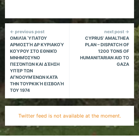
Continue
← previous post
next post →
Reading
ΟΜΙΛΊΑ ΎΠΑΤΟΥ
CYPRUS’ AMALTHEA
ΑΡΜΟΣΤΉ ΔΡ ΚΥΡΙΑΚΟΎ
PLAN – DISPATCH OF
ΚΟΎΡΟΥ ΣΤΟ ΕΘΝΙΚΌ
1200 TONS OF
ΜΝΗΜΌΣΥΝΟ
HUMANITARIAN AID TO
ΠΕΣΌΝΤΩΝ ΚΑΙ ΔΈΗΣΗ
GAZA
ΥΠΈΡ ΤΩΝ
ΑΓΝΟΟΥΜΈΝΩΝ ΚΑΤΆ
ΤΗΝ ΤΟΥΡΚΙΚΉ ΕΙΣΒΟΛΉ
ΤΟΥ 1974
Twitter feed is not available at the moment.