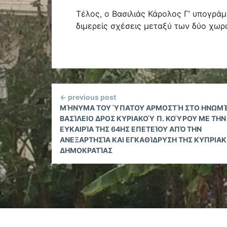
Τέλος, ο Βασιλιάς Κάρολος Γ’ υπογράμ
διμερείς σχέσεις μεταξύ των δύο χωρ
Continue
← previous post
Reading
ΜΉΝΥΜΑ ΤΟΥ ΎΠΑΤΟΥ ΑΡΜΟΣΤΉ ΣΤΟ ΗΝΩΜ
ΒΑΣΊΛΕΙΟ ΔΡΟΣ ΚΥΡΙΑΚΟΎ Π. ΚΟΎΡΟΥ ΜΕ ΤΗΝ
ΕΥΚΑΙΡΊΑ ΤΗΣ 64ΗΣ ΕΠΕΤΕΊΟΥ ΑΠΌ ΤΗΝ
ΑΝΕΞΑΡΤΗΣΊΑ ΚΑΙ ΕΓΚΑΘΊΔΡΥΣΗ ΤΗΣ ΚΥΠΡΙΑ
ΔΗΜΟΚΡΑΤΊΑΣ