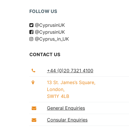
FOLLOW US
@CyprusinUK
@CyprusinUK
@Cyprus_in_UK
CONTACT US
+44 (0)20 7321 4100
13 St. James’s Square,
London,
SW1Y 4LB
General Enquiries
Consular Enquiries