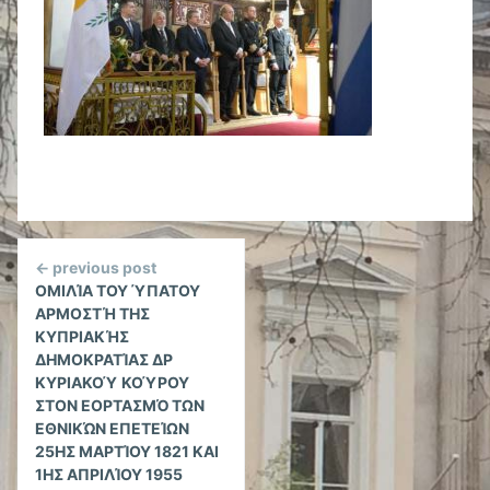
Continue
← previous post
Reading
ΟΜΙΛΊΑ ΤΟΥ ΎΠΑΤΟΥ
ΑΡΜΟΣΤΉ ΤΗΣ
ΚΥΠΡΙΑΚΉΣ
ΔΗΜΟΚΡΑΤΊΑΣ ΔΡ
ΚΥΡΙΑΚΟΎ ΚΟΎΡΟΥ
ΣΤΟΝ ΕΟΡΤΑΣΜΌ ΤΩΝ
ΕΘΝΙΚΏΝ ΕΠΕΤΕΊΩΝ
25ΗΣ ΜΑΡΤΊΟΥ 1821 ΚΑΙ
1ΗΣ ΑΠΡΙΛΊΟΥ 1955