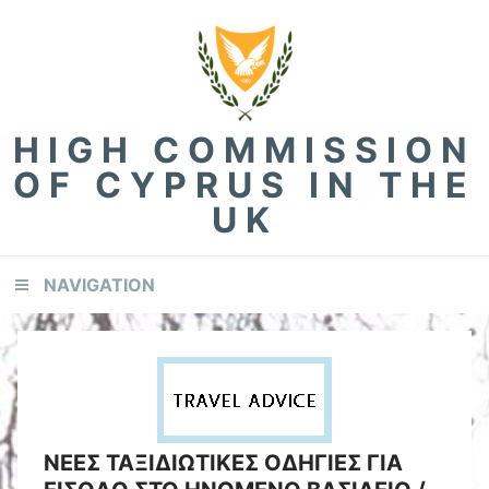
Skip
Skip
Skip
to
to
to
primary
content
footer
navigation
HIGH COMMISSION
OF CYPRUS IN THE
UK
NAVIGATION
ΝΕΕΣ ΤΑΞΙΔΙΩΤΙΚΕΣ ΟΔΗΓΙΕΣ ΓΙΑ