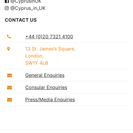
@CyprusinUK
@Cyprus_in_UK
CONTACT US
+44 (0)20 7321 4100
13 St. James’s Square,
London,
SW1Y 4LB
General Enquiries
Consular Enquiries
Press/Media Enquiries