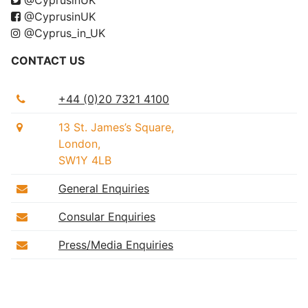
@CyprusinUK
@CyprusinUK
@Cyprus_in_UK
CONTACT US
+44 (0)20 7321 4100
13 St. James’s Square,
London,
SW1Y 4LB
General Enquiries
Consular Enquiries
Press/Media Enquiries