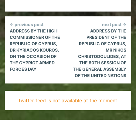
Continue
← previous post
next post →
Reading
ADDRESS BY THE HIGH
ADDRESS BY THE
COMMISSIONER OF THE
PRESIDENT OF THE
REPUBLIC OF CYPRUS,
REPUBLIC OF CYPRUS,
DR KYRIACOS KOUROS,
MR NIKOS
ON THE OCCASION OF
CHRISTODOULIDES, AT
THE CYPRIOT ARMED
THE 80TH SESSION OF
FORCES DAY
THE GENERAL ASSEMBLY
OF THE UNITED NATIONS
Twitter feed is not available at the moment.