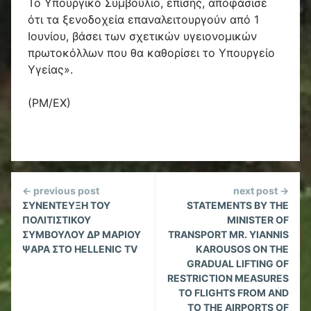
Το Υπουργικό Συμβούλιο, επίσης, αποφάσισε
ότι τα ξενοδοχεία επαναλειτουργούν από 1
Ιουνίου, βάσει των σχετικών υγειονομικών
πρωτοκόλλων που θα καθορίσει το Υπουργείο
Υγείας».
(ΡΜ/ΕΧ)
Continue
← previous post
next post →
Reading
ΣΥΝΕΝΤΕΥΞΗ ΤΟΥ
STATEMENTS BY THE
ΠΟΛΙΤΙΣΤΙΚΟΥ
MINISTER OF
ΣΥΜΒΟΥΛΟΥ ΔΡ ΜΑΡΙΟΥ
TRANSPORT MR. YIANNIS
ΨΑΡΑ ΣΤΟ HELLENIC TV
KAROUSOS ON THE
GRADUAL LIFTING OF
RESTRICTION MEASURES
TO FLIGHTS FROM AND
TO THE AIRPORTS OF