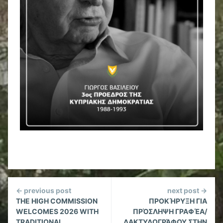
Continue
← previous post
next post →
Reading
THE HIGH COMMISSION
ΠΡΟΚΉΡΥΞΗ ΓΙΑ
WELCOMES 2026 WITH
ΠΡΌΣΛΗΨΗ ΓΡΑΦΈΑ/
TRADITIONAL
ΔΑΚΤΥΛΟΓΡΆΦΟΥ ΣΤΗΝ